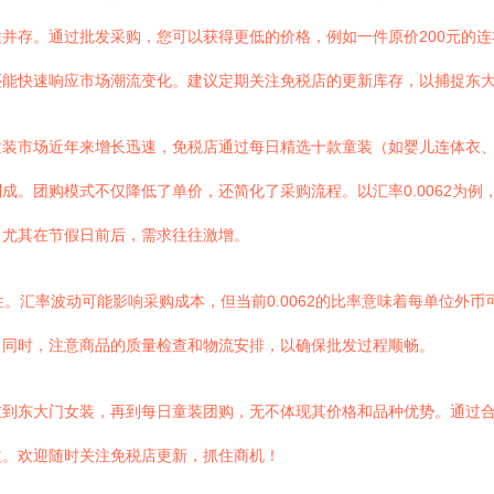
存。通过批发采购，您可以获得更低的价格，例如一件原价200元的连衣裙
还能快速响应市场潮流变化。建议定期关注免税店的更新库存，以捕捉东
童装市场近年来增长迅速，免税店通过每日精选十款童装（如婴儿连体衣
。团购模式不仅降低了单价，还简化了采购流程。以汇率0.0062为例，一
，尤其在节假日前后，需求往往激增。
行性。汇率波动可能影响采购成本，但当前0.0062的比率意味着每单位
。同时，注意商品的质量检查和物流安排，以确保批发过程顺畅。
衣到东大门女装，再到每日童装团购，无不体现其价格和品种优势。通过
益。欢迎随时关注免税店更新，抓住商机！