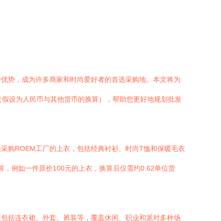
特优势，成为许多商家和时尚爱好者的首选采购地。本文将为
2（假设为人民币与其他货币的换算），帮助您更好地规划批发
采购ROEM工厂的上衣，包括经典衬衫、时尚T恤和保暖毛衣
算，例如一件原价100元的上衣，换算后仅需约0.62单位货
装包括连衣裙、外套、裤装等，覆盖休闲、职业和派对多种场