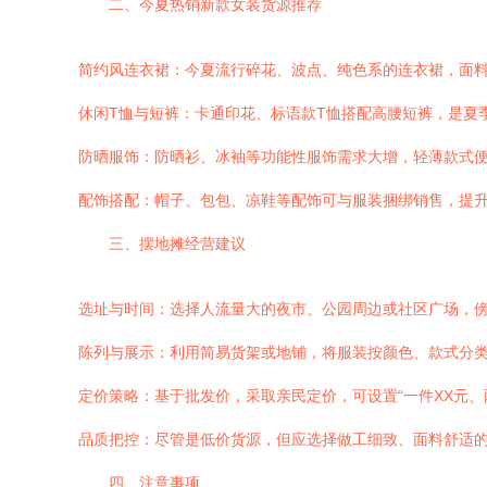
二、今夏热销新款女装货源推荐
简约风连衣裙：今夏流行碎花、波点、纯色系的连衣裙，面
休闲T恤与短裤：卡通印花、标语款T恤搭配高腰短裤，是夏
防晒服饰：防晒衫、冰袖等功能性服饰需求大增，轻薄款式
配饰搭配：帽子、包包、凉鞋等配饰可与服装捆绑销售，提
三、摆地摊经营建议
选址与时间：选择人流量大的夜市、公园周边或社区广场，
陈列与展示：利用简易货架或地铺，将服装按颜色、款式分
定价策略：基于批发价，采取亲民定价，可设置“一件XX元、
品质把控：尽管是低价货源，但应选择做工细致、面料舒适
四、注意事项