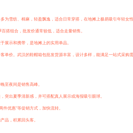
料多为雪纺、棉麻，轻盈飘逸，适合日常穿搭，在地摊上极易吸引年轻女
季百搭组合，批发价通常较低，适合走量销售。
便于展示和携带，是地摊上的实用单品。
升客单价。武汉的鞋帽箱包批发货源丰富，设计多样，能满足一站式采购
傍晚至夜间是销售高峰。
类，突出夏季清新感，并可搭配真人展示或海报吸引眼球。
两件优惠”等促销方式，加快流转。
的产品，积累回头客。