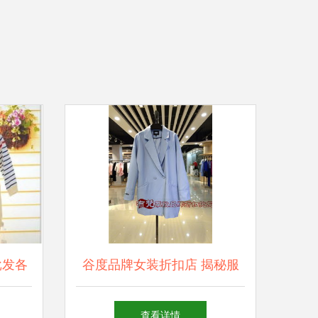
批发各
谷度品牌女装折扣店 揭秘服
工厂、
饰尾货走份批发的核心进货渠
查看详情