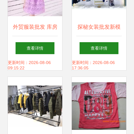
外贸服装批发 库房
探秘女装批发新模
服装厂大量夏季短
式 mg小象清仓精
查看详情
查看详情
袖库存清仓，品质
品份货源如何撬动
更新时间：2026-08-06
更新时间：2026-08-06
09:15:22
17:36:05
与价格的双重优
零售利润？
势！