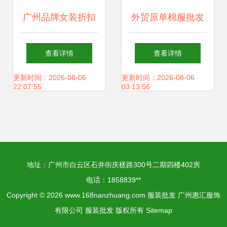
广州品牌女装折扣
外贸原单棉服批发
批发运营技巧 从新
北京服装批发库房
查看详情
查看详情
手到高手的实战指
精品女装一键对接
更新时间：2026-08-06
更新时间：2026-08-06
22:07:55
03:13:56
南
生产厂家
地址：广州市白云区石井街庆槎路300号二期四楼402房
电话：1858839**
Copyright © 2026
www.168nanzhuang.com
服装批发
广州惠汇服饰
有限公司
服装批发
版权所有
Sitemap