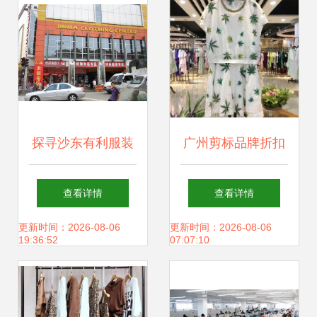
题
厂家直销可来样订
做厂家–供应宠物
用品批发代理厂家
探寻沙东有利服装
广州剪标品牌折扣
直销可来样订做供
批发城 广州服装批
女装批发 走份模式
查看详情
查看详情
应商
发的价格洼地与时
的优选之道
更新时间：2026-08-06
更新时间：2026-08-06
19:36:52
07:07:10
尚先锋