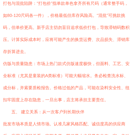
打包与混批陷阱：“打包价”指单款单色拿齐所有尺码（通常整手码，
如80-120尺码各一件），价格最低但库存风险高。“混批”可挑款挑
码，但单价更高。新手店主切勿盲目追求低价打包，导致滞销码数积
压。计算实际成本时，应将可能产生的换货运费、次品损失、滞销库
存折算进去。
仿版与质量隐患：市场上热门款式仿版速度极快，但面料、工艺、安
全标准（尤其是童装的A类标准）可能大幅缩水。务必检查洗水标、
成分标，并索要质检报告。价格过低的产品，可能在染料安全性、纽
扣牢固度上存在隐患，一旦出事，店主将承担主要责任。
五、 建立关系：从一次客户到长期伙伴
批发市场本质是人情市场。认准几家风格匹配、诚信度高的供应商