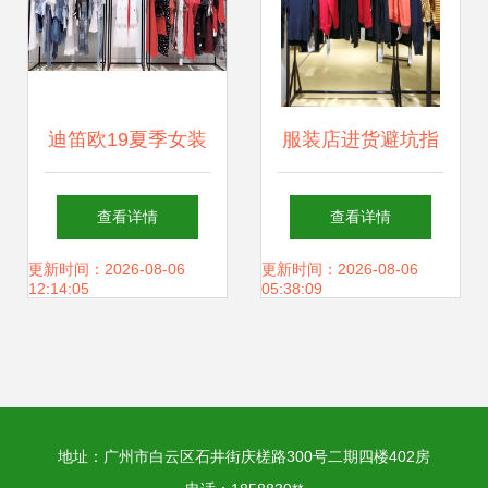
迪笛欧19夏季女装
服装店进货避坑指
杭州少中淑风连衣
南 新手必知的六大
查看详情
查看详情
裙品牌折扣批发指
关键点
更新时间：2026-08-06
更新时间：2026-08-06
12:14:05
05:38:09
南
地址：广州市白云区石井街庆槎路300号二期四楼402房