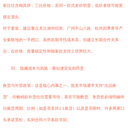
家往往含糊其辞；三比价格，若同一款式差价明显，低价者很可能更
接近源头。
对于童装，建议重点关注湖州织里、广州中山八路、杭州四季青等产
业集散地的一手档口。虽然前期寻找成本高，但建立长期合作关系
后，在价格、质量稳定性和独家款支持上优势巨大。
四、 隐藏成本与风险：看似便宜实则昂贵
换货与补货政策：这是核心内幕之一。批发市场通常支持“次品换
货”，但畅销款补货往往需要等待，甚至可能断货。拿货前必须明确询
问换货周期、比例（如是否支持1:1换货）以及是否限时。许多商家口
头承诺宽松，实则合同小字条款苛刻。