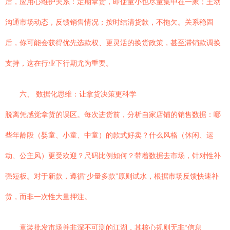
后，应用心维护关系：定期拿货，即使量小也尽量集中在一家；主动
沟通市场动态，反馈销售情况；按时结清货款，不拖欠。关系稳固
后，你可能会获得优先选款权、更灵活的换货政策，甚至滞销款调换
支持，这在行业下行期尤为重要。
六、 数据化思维：让拿货决策更科学
脱离凭感觉拿货的误区。每次进货前，分析自家店铺的销售数据：哪
些年龄段（婴童、小童、中童）的款式好卖？什么风格（休闲、运
动、公主风）更受欢迎？尺码比例如何？带着数据去市场，针对性补
强短板。对于新款，遵循“少量多款”原则试水，根据市场反馈快速补
货，而非一次性大量押注。
童装批发市场并非深不可测的江湖，其核心规则无非“信息