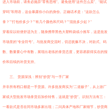
进入市场前，请务必抛弃“零售思维”。避免使用“这件怎么卖”、“能试
穿吗”等用语，这会暴露你小白的身份。正确话术是：“这款怎么
拿？”“打包价多少？”“有几个颜色和尺码？”“混批多少起？”
穿着应以轻便舒适为主，随身携带黑色大塑料袋或小推车，这是批发
市场里的“专业符号”。与批发商交流时，切忌犹豫不决，对款式、码
数、数量要心中有数，展现出老练的拿货态度，更容易获得实在的报
价和后续的补货支持。
三、 货源深浅：辨别“炒货”与一手厂家
并非所有档口都是一手货源。许多批发商实为“二道贩子”，从上游厂
家或大型批发市场拿货后加价转售，这就是“炒货”。识别方法有三：
一看款式是否在同市场多家出现；二问具体产地和厂家细节，炒货商