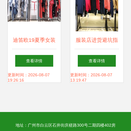
迪笛欧19夏季女装
服装店进货避坑指
杭州少中淑风连衣
南 新手必知的六大
查看详情
查看详情
裙品牌折扣批发指
关键点
更新时间：2026-08-07
更新时间：2026-08-07
19:26:16
13:19:47
南
地址：广州市白云区石井街庆槎路300号二期四楼402房